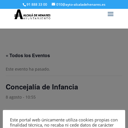
91 888 33 00
010@ayto-alcaladehenares.es
« Todos los Eventos
Este evento ha pasado.
Concejalía de Infancia
8 agosto - 10:55
Este portal web únicamente utiliza cookies propias con
Añadir al calendario
finalidad técnica, no recaba ni cede datos de carácter