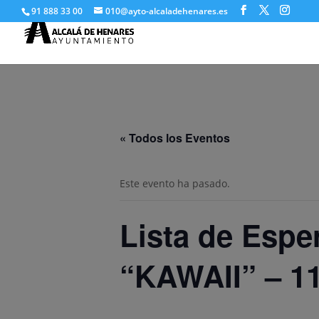
91 888 33 00
010@ayto-alcaladehenares.es
« Todos los Eventos
Este evento ha pasado.
Lista de Esp
“KAWAII” – 1