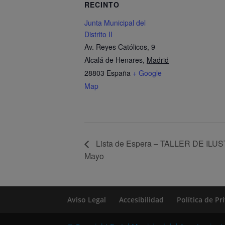
RECINTO
Junta Municipal del
Distrito II
Av. Reyes Católicos, 9
Alcalá de Henares
,
Madrid
28803
España
+ Google
Map
Lista de Espera – TALLER DE ILUS
Mayo
Aviso Legal
Accesibilidad
Política de P