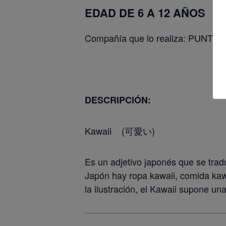
EDAD DE 6 A 12 AÑOS
Compañía que lo realiza: PUNTO 
DESCRIPCIÓN:
Kawaii (可愛い)
Es un adjetivo japonés que se tradu
Japón hay ropa kawaii, comida kawa
la ilustración, el Kawaii supone un