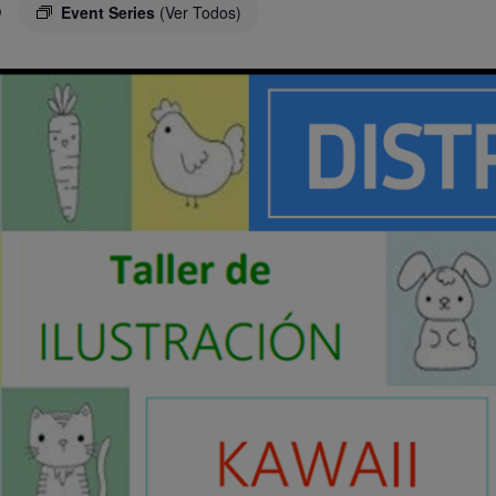
O
Event Series
(Ver Todos)