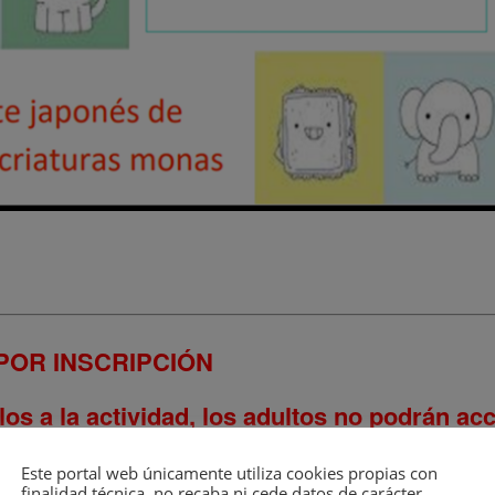
OR INSCRIPCIÓN
 a la actividad, los adultos no podrán acce
s Católicos nº9
Este portal web únicamente utiliza cookies propias con
finalidad técnica, no recaba ni cede datos de carácter