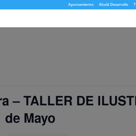
Ayuntamiento
Alcalá Desarrollo
T
era – TALLER DE ILUS
1 de Mayo