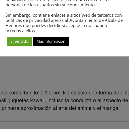
personal de los usuarios sin su conocimiento.
Sin embargo, contiene enlaces a sitios web de terceros con
políticas de privacidad ajenas al Ayuntamiento de Alcalá de
Y LÍNEA
Henares que puedes decidir si aceptas o no cuando
accedas a ellos.
Entendido
Más información
ce como ‘bonito’ o ‘tierno’. No es sólo una forma de dibuj
ii, juguetes kawaii, incluso la conducta o el aspecto d
a primera aproximación al arte del anime y el manga.