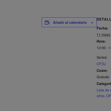
DETAL
Añadir al calendario
Fecha:
11 mayo
Hora:
12:00 - 
Series:
OFDJ
Coste:
Gratuito
Categorí
Lista de 
años
,
OF