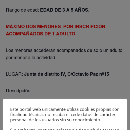
Rango de edad:
EDAD DE 3 A 5 AÑOS.
MÁXIMO DOS MENORES POR INSCRIPCIÓN
ACOMPAÑADOS DE 1 ADULTO
Los menores accederán acompañados de solo un adulto
por menor a la actividad.
LUGAR:
Junta de distrito IV, C/Octavio Paz nº15
Descripción:
¡Taller donde la imaginación y la creatividad serán las
Este portal web únicamente utiliza cookies propias con
protagonistas!
finalidad técnica, no recaba ni cede datos de carácter
personal de los usuarios sin su conocimiento.