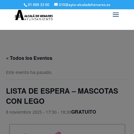
91 888 33 00
010@ayto-alcaladehenares.es
« Todos los Eventos
Este evento ha pasado.
LISTA DE ESPERA – MASCOTAS
CON LEGO
GRATUITO
8 noviembre 2025 - 17:30
-
18:30