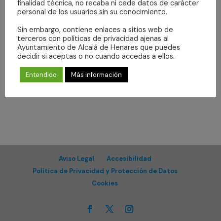
Even
fecha.
finalidad técnica, no recaba ni cede datos de carácter
vistas
personal de los usuarios sin su conocimiento.
de
Sin embargo, contiene enlaces a sitios web de
Eventos
Suscribirse al calendario
terceros con políticas de privacidad ajenas al
Ayuntamiento de Alcalá de Henares que puedes
decidir si aceptas o no cuando accedas a ellos.
Entendido
Más información
Aviso Legal
Accesibilidad
Política de Privacidad y Protección de Datos
Cookies