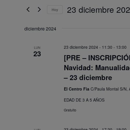
y
clave.
23 diciembre 20
vistas
Hoy
Busca
de
Selecciona
Eventos
Eventos
la
para
diciembre 2024
fecha.
la
palabra
23 diciembre 2024 - 11:30
-
13:00
clave.
LUN
23
[PRE – INSCRIPCIÓN]
Navidad: Manualidad
– 23 diciembre
El Centro Fia
C/Paula Montal S/N, 
EDAD DE 3 A 5 AÑOS
Gratuito
23 diciembre 2024 - 17:30
-
19:00
LUN