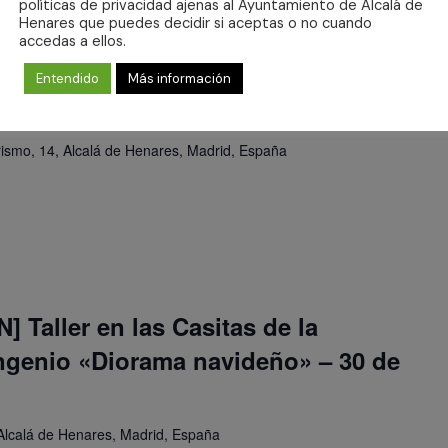
políticas de privacidad ajenas al Ayuntamiento de Alcalá de
Henares que puedes decidir si aceptas o no cuando
accedas a ellos.
 Taller en las Casitas de la
Entendido
Más información
con Globos” – 27 de Diciembre
orismo, 14, Alcalá de Henares, Madrid, España
 Taller en las Casitas de la
ingenio «Diorama navideño» – 30 de
Alcalá de Henares, Madrid, España