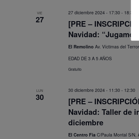
27 diciembre 2024 - 17:30
-
18:30
VIE
27
[PRE – INSCRIPCIÓN]
Navidad: “Jugamos 
El Remolino
Av. Víctimas del Terr
EDAD DE 3 A 5 AÑOS
Gratuito
30 diciembre 2024 - 11:30
-
12:30
LUN
30
[PRE – INSCRIPCIÓN]
Navidad: Taller de 
diciembre
El Centro Fia
C/Paula Montal S/N, 