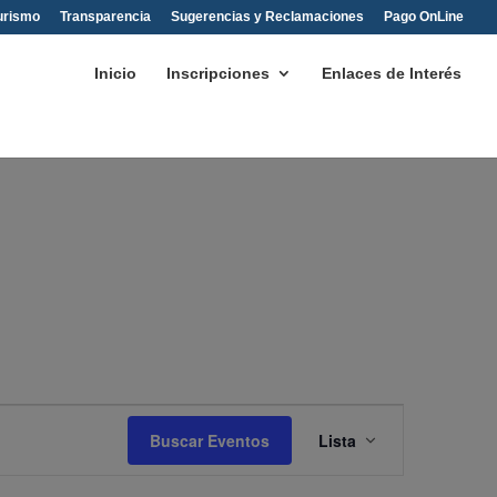
urismo
Transparencia
Sugerencias y Reclamaciones
Pago OnLine
Inicio
Inscripciones
Enlaces de Interés
Navegación
de
Buscar Eventos
Lista
vistas
de