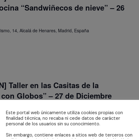
cocina “Sandwiñecos de nieve” – 26
orismo, 14, Alcalá de Henares, Madrid, España
 Taller en las Casitas de la
con Globos” – 27 de Diciembre
Alcalá de Henares, Madrid, España
Este portal web únicamente utiliza cookies propias con
finalidad técnica, no recaba ni cede datos de carácter
personal de los usuarios sin su conocimiento.
Sin embargo, contiene enlaces a sitios web de terceros con