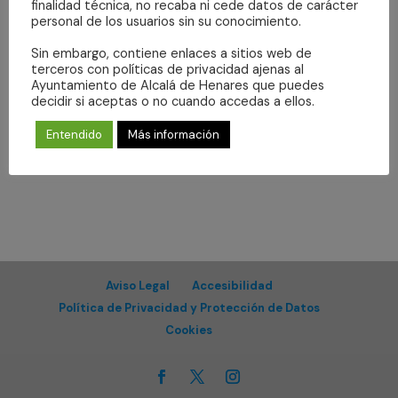
Even
fecha.
finalidad técnica, no recaba ni cede datos de carácter
vistas
personal de los usuarios sin su conocimiento.
de
Suscribirse al calendario
Sin embargo, contiene enlaces a sitios web de
Eventos
terceros con políticas de privacidad ajenas al
Ayuntamiento de Alcalá de Henares que puedes
decidir si aceptas o no cuando accedas a ellos.
Entendido
Más información
Aviso Legal
Accesibilidad
Política de Privacidad y Protección de Datos
Cookies