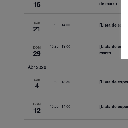
15
de marzo
SÁB
[Lista de esp
09:00
-
14:00
21
[Lista de espe
10:30
-
13:00
DOM
29
marzo
Abr 2026
SÁB
[Lista de espe
11:30
-
13:30
4
DOM
[Lista de espe
10:00
-
14:00
12