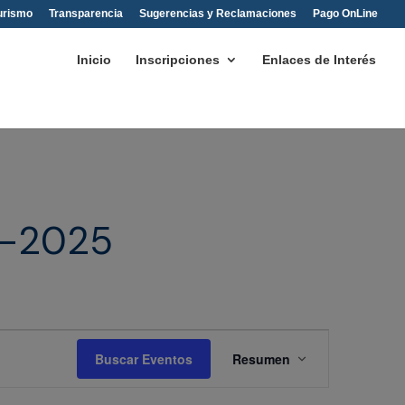
urismo
Transparencia
Sugerencias y Reclamaciones
Pago OnLine
Inicio
Inscripciones
Enlaces de Interés
4-2025
Navegación
de
Buscar Eventos
Resumen
vistas
de