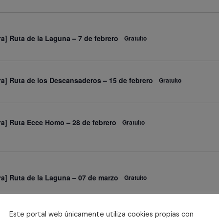
ra] Ruta de la Laguna – 7 de febrero
Gratuito
ra] Ruta de los Descansaderos – 15 de febrero
Gratuito
ra] Ruta Ecce Homo – 28 de febrero
Gratuito
ra] Ruta de la Laguna – 07 de marzo
Gratuito
ra] Ruta el río Henares a través de los Molinos – 15
Este portal web únicamente utiliza cookies propias con