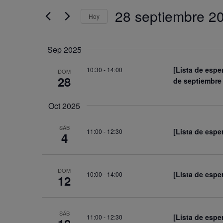
y
clave.
28 septiembre 2
vistas
Hoy
Busca
de
Seleccionar
Eventos
Eventos
fecha.
para
Sep 2025
la
[Lista de espe
palabra
10:30
-
14:00
DOM
28
de septiembre
clave.
Oct 2025
SÁB
[Lista de espe
11:00
-
12:30
4
DOM
[Lista de espe
10:00
-
14:00
12
SÁB
[Lista de espe
11:00
-
12:30