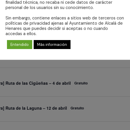
Gratuito
finalidad técnica, no recaba ni cede datos de carácter
personal de los usuarios sin su conocimiento.
Sin embargo, contiene enlaces a sitios web de terceros con
políticas de privacidad ajenas al Ayuntamiento de Alcalá de
era] Ruta Ecce Homo – 21 de marzo
Gratuito
Henares que puedes decidir si aceptas o no cuando
accedas a ellos.
Entendido
Más información
ra] Ruta Corredor ecofluvial del río Henares – 29 de
Gratuito
ra] Ruta de las Cigüeñas – 4 de abril
Gratuito
ra] Ruta de la Laguna – 12 de abril
Gratuito