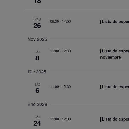
18
DOM
[Lista de espe
09:30
-
14:00
26
Nov 2025
[Lista de espe
11:00
-
12:30
SÁB
8
noviembre
Dic 2025
SÁB
[Lista de espe
11:00
-
12:30
6
Ene 2026
SÁB
[Lista de espe
11:00
-
12:30
24