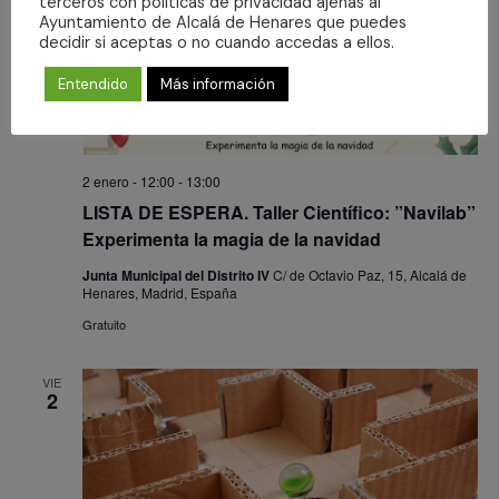
terceros con políticas de privacidad ajenas al
Ayuntamiento de Alcalá de Henares que puedes
decidir si aceptas o no cuando accedas a ellos.
Entendido
Más información
2 enero - 12:00
-
13:00
LISTA DE ESPERA. Taller Científico: ”Navilab”
Experimenta la magia de la navidad
Junta Municipal del Distrito IV
C/ de Octavio Paz, 15, Alcalá de
Henares, Madrid, España
Gratuito
VIE
2