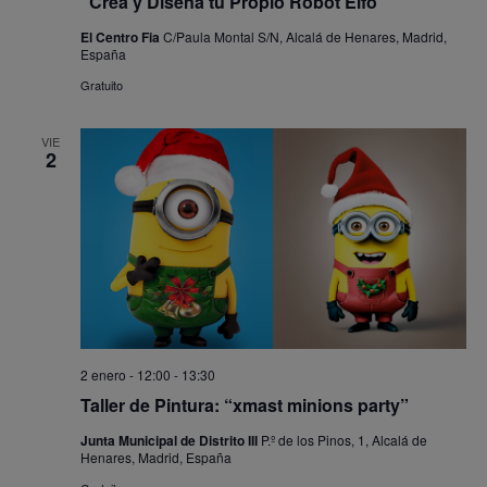
“Crea y Diseña tu Propio Robot Elfo”
El Centro Fia
C/Paula Montal S/N, Alcalá de Henares, Madrid,
España
Gratuito
VIE
2
2 enero - 12:00
-
13:30
Taller de Pintura: “xmast minions party”
Junta Municipal de Distrito III
P.º de los Pinos, 1, Alcalá de
Henares, Madrid, España