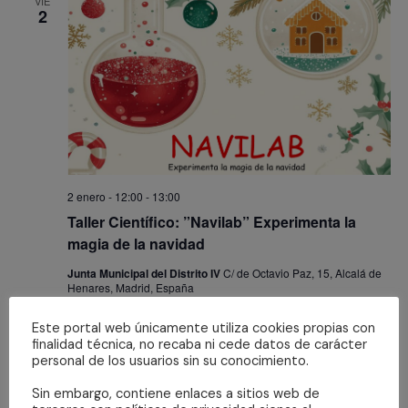
VIE
2
2 enero - 12:00
-
13:00
Taller Científico: ”Navilab” Experimenta la
magia de la navidad
Junta Municipal del Distrito IV
C/ de Octavio Paz, 15, Alcalá de
Henares, Madrid, España
Gratuito
Este portal web únicamente utiliza cookies propias con
finalidad técnica, no recaba ni cede datos de carácter
personal de los usuarios sin su conocimiento.
VIE
2
Sin embargo, contiene enlaces a sitios web de