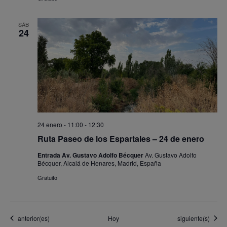
SÁB
24
24 enero - 11:00
-
12:30
Ruta Paseo de los Espartales – 24 de enero
Entrada Av. Gustavo Adolfo Bécquer
Av. Gustavo Adolfo
Bécquer, Alcalá de Henares, Madrid, España
Gratuito
Eventos
Eventos
anterior(es)
Hoy
siguiente(s)