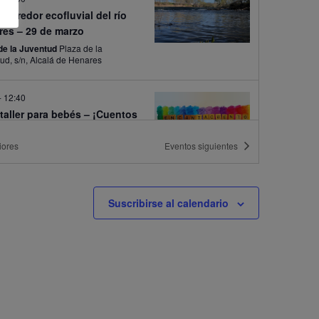
Corredor ecofluvial del río
res – 29 de marzo
de la Juventud
Plaza de la
Juventud, s/n, Alcalá de Henares
-
12:40
taller para bebés – ¡Cuentos
rimavera!
iores
Eventos
siguientes
Municipal del Distrito II
Av. Reyes
Católicos, 9, Alcalá de Henares
-
12:40
Suscribirse al calendario
 de Espera – Cuentaller para
s – ¡Cuentos de Primavera!
Municipal del Distrito II
Av. Reyes
Católicos, 9, Alcalá de Henares
-
13:30
a de espera] Ruta de las