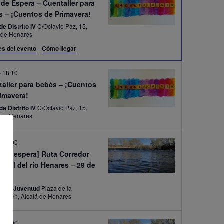
 de Espera – Cuentaller para
s – ¡Cuentos de Primavera!
de Distrito IV
C/Octavio Paz, 15,
á de Henares
es del evento
Cómo llegar
-
18:10
taller para bebés – ¡Cuentos
rimavera!
de Distrito IV
C/Octavio Paz, 15,
á de Henares
-
13:00
a de espera] Ruta Corredor
uvial del río Henares – 29 de
o
de la Juventud
Plaza de la
Juventud, s/n, Alcalá de Henares
-
13:00