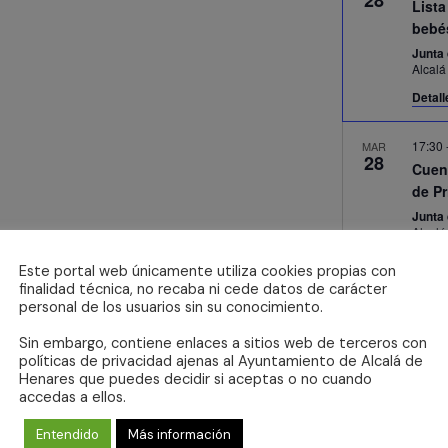
28
Lista
bebé
Junta 
Alcal
Detall
17:30
MAR
28
Cuen
de P
Junta 
Alcal
Este portal web únicamente utiliza cookies propias con
10:30
MAR
finalidad técnica, no recaba ni cede datos de carácter
29
personal de los usuarios sin su conocimiento.
[List
ecofl
Sin embargo, contiene enlaces a sitios web de terceros con
marz
políticas de privacidad ajenas al Ayuntamiento de Alcalá de
Casa 
Henares que puedes decidir si aceptas o no cuando
accedas a ellos.
Entendido
Más información
10:30
MAR