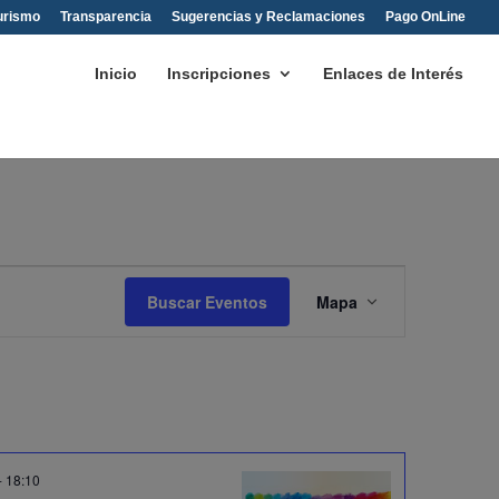
urismo
Transparencia
Sugerencias y Reclamaciones
Pago OnLine
Inicio
Inscripciones
Enlaces de Interés
Navegación
de
Buscar Eventos
Mapa
vistas
de
Evento
-
18:10