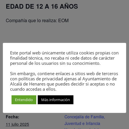
EDAD DE 12 A 16 AÑOS
Compañía que lo realiza: EOM
Este portal web únicamente utiliza cookies propias con
finalidad técnica, no recaba ni cede datos de carácter
personal de los usuarios sin su conocimiento.
Sin embargo, contiene enlaces a sitios web de terceros
con políticas de privacidad ajenas al Ayuntamiento de
Añadir al calendario
Alcalá de Henares que puedes decidir si aceptas o no
cuando accedas a ellos.
Entendido
Más información
DETALLES
ORGANIZADOR
Fecha:
Concejalía de Familia,
Juventud e Infancia
11 julio 2025