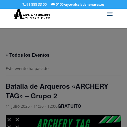
91 888 33 00
010@ayto-alcaladehenares.es
« Todos los Eventos
Este evento ha pasado.
Batalla de Arqueros «ARCHERY
TAG» – Grupo 2
GRATUITO
11 julio 2025 - 11:30
-
12:00