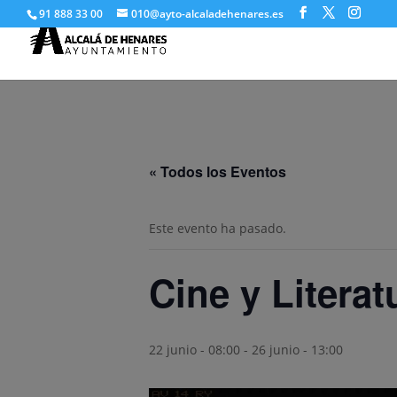
91 888 33 00
010@ayto-alcaladehenares.es
« Todos los Eventos
Este evento ha pasado.
Cine y Literat
22 junio - 08:00
-
26 junio - 13:00