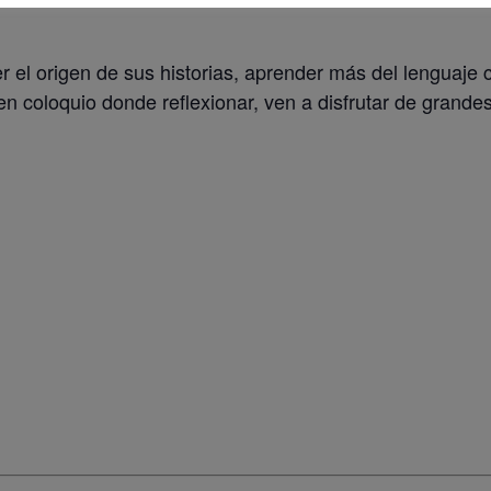
cer el origen de sus historias, aprender más del lenguaj
buen coloquio donde reflexionar, ven a disfrutar de grande