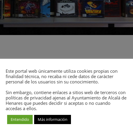
drá lugar
del 22 al 26 de junio.
Este portal web únicamente utiliza cookies propias con
finalidad técnica, no recaba ni cede datos de carácter
nza Abierta
personal de los usuarios sin su conocimiento.
o una sesión de 2 horas a la semana.
Sin embargo, contiene enlaces a sitios web de terceros con
políticas de privacidad ajenas al Ayuntamiento de Alcalá de
Henares que puedes decidir si aceptas o no cuando
accedas a ellos.
Entendido
Más información
randes fuentes que ha tomado el cine para crear grandes