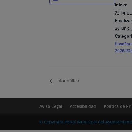
Inicio:
22 junio 
Finaliza:
26 junio 
Categorí
Enseñan
2026/20
Informática
Aviso Legal
Accesibilidad
Política de P
© Copyright Portal Municipal del Ayuntamient