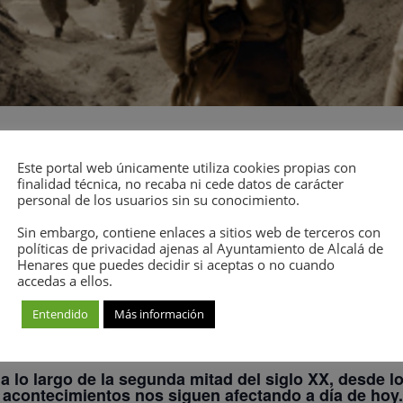
Este portal web únicamente utiliza cookies propias con
finalidad técnica, no recaba ni cede datos de carácter
drá lugar
del 22 al 26 de junio.
personal de los usuarios sin su conocimiento.
Sin embargo, contiene enlaces a sitios web de terceros con
za Abierta (curso II).
políticas de privacidad ajenas al Ayuntamiento de Alcalá de
Henares que puedes decidir si aceptas o no cuando
o una sesión de 2 horas a la semana.
accedas a ellos.
Entendido
Más información
 lo largo de la segunda mitad del siglo XX, desde lo
os acontecimientos nos siguen afectando a día de hoy.