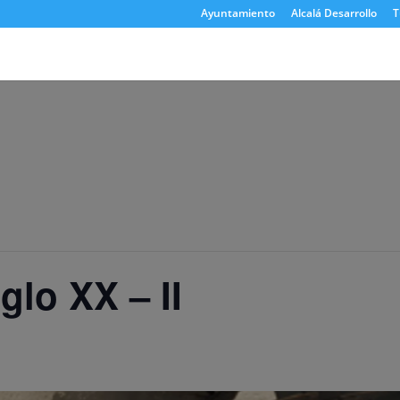
Ayuntamiento
Alcalá Desarrollo
T
glo XX – II