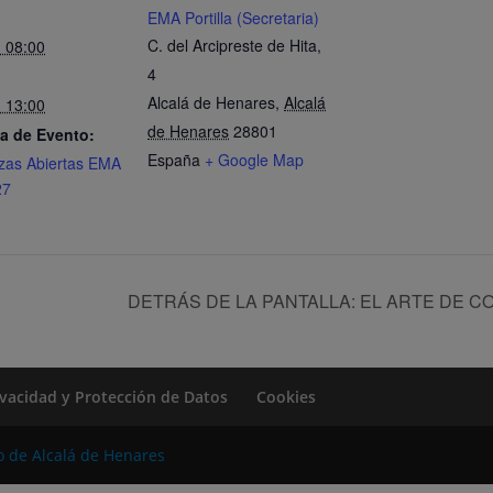
EMA Portilla (Secretaria)
C. del Arcipreste de Hita,
- 08:00
4
Alcalá de Henares
,
Alcalá
- 13:00
de Henares
28801
a de Evento:
España
+ Google Map
zas Abiertas EMA
27
DETRÁS DE LA PANTALLA: EL ARTE DE CO
rivacidad y Protección de Datos
Cookies
o de Alcalá de Henares