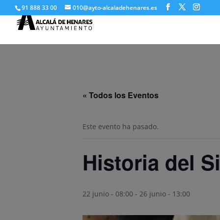
91 888 33 00
010@ayto-alcaladehenares.es
« Todos los Eventos
Este evento ha pasado.
Historia del Si
22 junio - 08:00
-
26 junio - 13:00