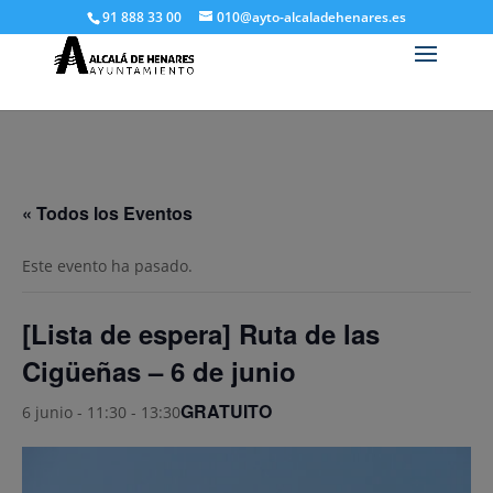
91 888 33 00
010@ayto-alcaladehenares.es
« Todos los Eventos
Este evento ha pasado.
[Lista de espera] Ruta de las
Cigüeñas – 6 de junio
GRATUITO
6 junio - 11:30
-
13:30