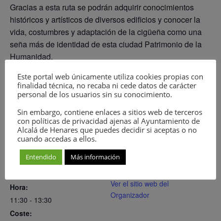
Gracias a esta ruta se podrán adquirir conocimientos
históricos y artísticos de diversos edificios y conocer la
vida, costumbres y adaptación de la cigüeña como una
seña más de identidad de esta ciudad Patrimonio de la
Humanidad.
Este portal web únicamente utiliza cookies propias con
finalidad técnica, no recaba ni cede datos de carácter
personal de los usuarios sin su conocimiento.
Añadir al calendario
Sin embargo, contiene enlaces a sitios web de terceros
con políticas de privacidad ajenas al Ayuntamiento de
Alcalá de Henares que puedes decidir si aceptas o no
cuando accedas a ellos.
DETALLES
ORGANIZADOR
Entendido
Más información
Fecha:
Privado: Concejalía de
Medio Ambiente
6 junio
Ver el sitio web del
Hora:
Organizador
11:30 - 13:30
Coste: