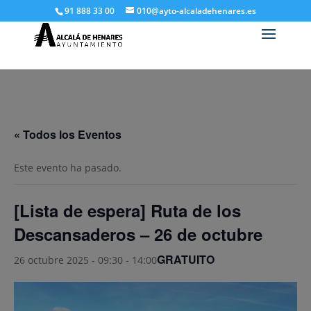
91 888 33 00
010@ayto-alcaladehenares.es
« Todos los Eventos
Este evento ha pasado.
[Lista de espera] Ruta de los
Descansaderos – 26 de octubre
GRATUITO
26 octubre 2025 - 09:30
-
14:00