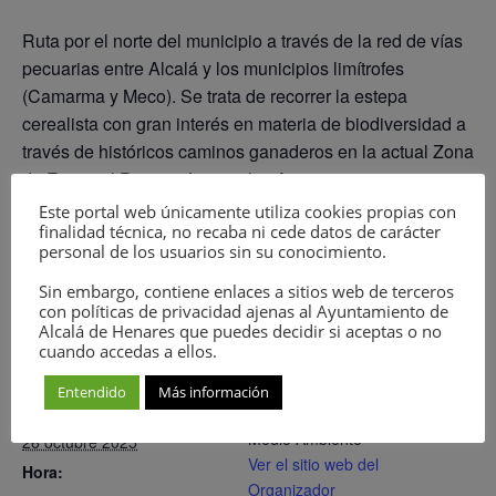
Ruta por el norte del municipio a través de la red de vías
pecuarias entre Alcalá y los municipios limítrofes
(Camarma y Meco). Se trata de recorrer la estepa
cerealista con gran interés en materia de biodiversidad a
través de históricos caminos ganaderos en la actual Zona
de Especial Protección para las Aves.
Este portal web únicamente utiliza cookies propias con
finalidad técnica, no recaba ni cede datos de carácter
personal de los usuarios sin su conocimiento.
Añadir al calendario
Sin embargo, contiene enlaces a sitios web de terceros
con políticas de privacidad ajenas al Ayuntamiento de
Alcalá de Henares que puedes decidir si aceptas o no
cuando accedas a ellos.
DETALLES
ORGANIZADOR
Entendido
Más información
Fecha:
Privado: Concejalía de
Medio Ambiente
26 octubre 2025
Ver el sitio web del
Hora:
Organizador