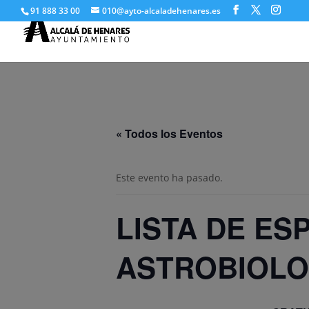
91 888 33 00
010@ayto-alcaladehenares.es
« Todos los Eventos
Este evento ha pasado.
LISTA DE ES
ASTROBIOLO