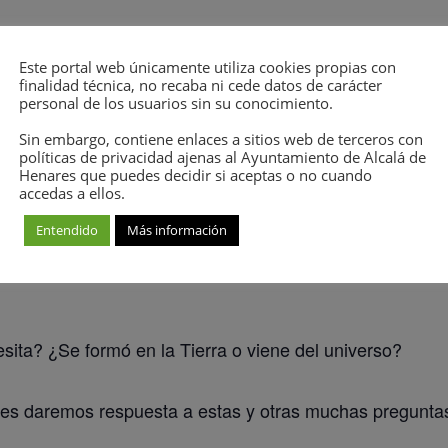
Este portal web únicamente utiliza cookies propias con
finalidad técnica, no recaba ni cede datos de carácter
NSCRIPCIÓN
personal de los usuarios sin su conocimiento.
Sin embargo, contiene enlaces a sitios web de terceros con
políticas de privacidad ajenas al Ayuntamiento de Alcalá de
s de solo un adulto por menor a la actividad.
Henares que puedes decidir si aceptas o no cuando
accedas a ellos.
ctavio Paz nº15
Entendido
Más información
ita? ¿Se formó en la Tierra o viene del universo?
ales daremos respuesta a estas y otras muchas pregunt