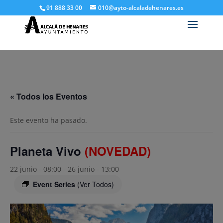
91 888 33 00
010@ayto-alcaladehenares.es
« Todos los Eventos
Este evento ha pasado.
Planeta Vivo
(NOVEDAD)
22 junio - 08:00
-
26 junio - 13:00
Event Series
(Ver Todos)