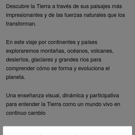
Descubre la Tierra a través de sus paisajes más
impresionantes y de las fuerzas naturales que los
transforman.
En este viaje por continentes y países
exploraremos montañas, océanos, volcanes,
desiertos, glaciares y grandes ríos para
comprender cómo se forma y evoluciona el
planeta.
Una enseñanza visual, dinámica y participativa
para entender la Tierra como un mundo vivo en
continuo cambio