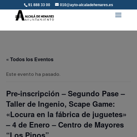
91 888 33 00
010@ayto-alcaladehenares.es
« Todos los Eventos
Este evento ha pasado.
Pre-inscripción – Segundo Pase –
Taller de Ingenio, Scape Game:
«Locura en la fábrica de juguetes»
– 4 de Enero – Centro de Mayores
“Los Pinos”