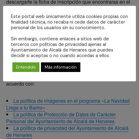
descargarte la ficha de inscripción que encontraras en el
enlace que te enviamos en el correo de confirmación.
Este portal web únicamente utiliza cookies propias con
Cumplimentarla y firmarla por ambos tutores.
finalidad técnica, no recaba ni cede datos de carácter
Enviarla escaneada o mediante fotografías al correo
personal de los usuarios sin su conocimiento.
actividadesinfancia@ayto-
alcaladehenares.es.
Sin embargo, contiene enlaces a sitios web de
terceros con políticas de privacidad ajenas al
–
Solo podrá realizar la pre-inscripción de sus hijas o
Ayuntamiento de Alcalá de Henares que puedes
decidir si aceptas o no cuando accedas a ellos.
hijos.
Entendido
Más información
– Al cumplimentar el formulario ha leído y está de
acuerdo con:
La política de imágenes en el programa «La Navidad
Llega a tu Barrio»
La política de Protección de Datos de Carácter
Personal del Ayuntamiento de Alcalá de Henares
La política de privacidad del Ayuntamiento de Alcalá
de Henares