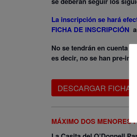
se deberán seguir los sigui
La inscripción se hará efe
FICHA DE INSCRIPCIÓN
al
No se tendrán en cuenta las
es decir, no se han pre-ins
DESCARGAR FICHA D
MÁXIMO DOS MENORES P
La Casita del O’Donnell Pa