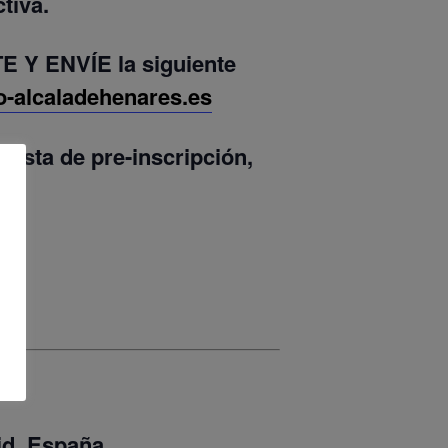
tiva.
E Y ENVÍE
la siguiente
o-alcaladehenares.es
lista de pre-inscripción,
id, España