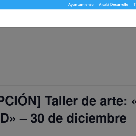
Ayuntamiento
Alcalá Desarrollo
T
CIÓN] Taller de arte:
D» – 30 de diciembre