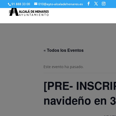
91 888 33 00
010@ayto-alcaladehenares.es
« Todos los Eventos
Este evento ha pasado.
[PRE- INSCRIP
navideño en 3