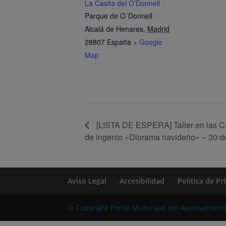
La Casita del O’Donnell
Parque de O´Donnell
Alcalá de Henares
,
Madrid
28807
España
+ Google
Map
[LISTA DE ESPERA] Taller en las Cas
de ingenio «Diorama navideño» – 30 d
Aviso Legal
Accesibilidad
Política de P
© Copyright Portal Municipal del Ayuntamient