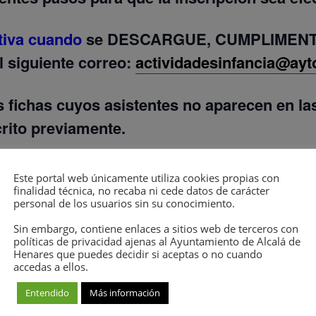
ctiva cuando
se
DESCARGUE, CUMPLIMENT
 siguiente correo:
actividadesinfancia@ayt
 fichas cuyos asistentes no aparecen en las 
crito previamente.
Este portal web únicamente utiliza cookies propias con
finalidad técnica, no recaba ni cede datos de carácter
E INSCRIPCIÓN
personal de los usuarios sin su conocimiento.
Sin embargo, contiene enlaces a sitios web de terceros con
políticas de privacidad ajenas al Ayuntamiento de Alcalá de
Henares que puedes decidir si aceptas o no cuando
accedas a ellos.
OR PRE – INSCRIPCIÓN
Entendido
Más información
ria, 7, 28806 Alcalá de Henares, Madrid, Alc