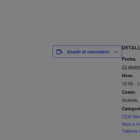
DETAL
Añadir al calendario
Fecha:
23 dicie
Hora:
12:00 - 
Coste:
Gratuito
Categorí
CEIP Min
llega a t
Talleres