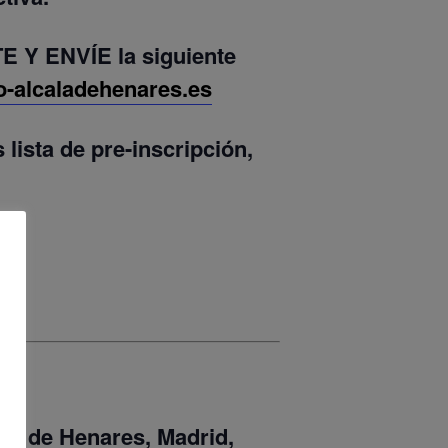
E Y ENVÍE
la siguiente
o-alcaladehenares.es
lista de pre-inscripción,
alá de Henares, Madrid,