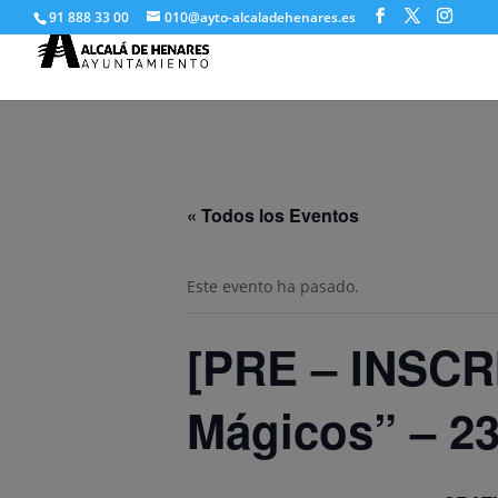
91 888 33 00
010@ayto-alcaladehenares.es
« Todos los Eventos
Este evento ha pasado.
[PRE – INSCRI
Mágicos” – 23