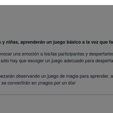
s y niñas, aprenderán un juego básico a la vez que f
vocar una emoción a los/las participantes y despertarles
 sólo hay que escoger un juego adecuado para despertar 
empezarán observando un juego de magia para aprender, a
 se convertirán en ¡magos por un día!