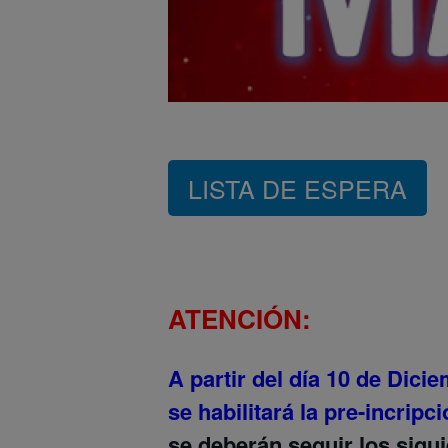
LISTA DE ESPERA
ATENCIÓN:
A partir del día 10 de Dici
se habilitará la pre-incripc
se deberán seguir los sigui