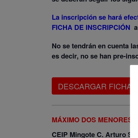
La inscripción se hará efe
FICHA DE INSCRIPCIÓN
al
No se tendrán en cuenta las
es decir, no se han pre-ins
DESCARGAR FICHA D
MÁXIMO DOS MENORES P
CEIP Mingote
C. Arturo So