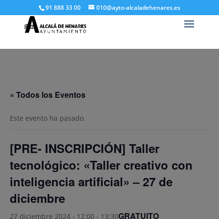
91 888 33 00
010@ayto-alcaladehenares.es
« Todos los Eventos
Este evento ha pasado.
[PRE- INSCRIPCIÓN] Taller
tecnológico: «Taller creativo con
inteligencia artificial» – 27 de
diciembre
GRATUITO
27 diciembre 2024 - 12:00
-
13:30