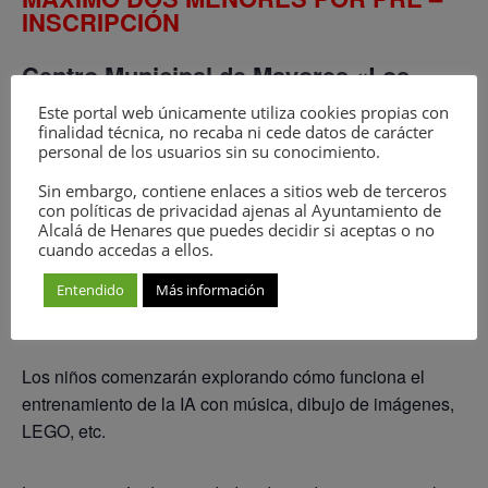
INSCRIPCIÓN
Centro Municipal de Mayores «Los
Pinos» Rda. Padre Soler, Alcalá de
Este portal web únicamente utiliza cookies propias con
Henares, Madrid, España
finalidad técnica, no recaba ni cede datos de carácter
personal de los usuarios sin su conocimiento.
EDAD DE 6 A 12 AÑOS
Sin embargo, contiene enlaces a sitios web de terceros
con políticas de privacidad ajenas al Ayuntamiento de
Compañía que lo realiza: ARGANBOT
Alcalá de Henares que puedes decidir si aceptas o no
cuando accedas a ellos.
Durante las navidades 2024/2025 vamos a
Entendido
Más información
realizar un emocionante taller, en él
aprenderemos a usar la inteligencia artificial.
Los niños comenzarán explorando cómo funciona el
entrenamiento de la IA con música, dibujo de imágenes,
LEGO, etc.