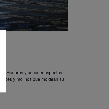
l río Henares y conocer aspectos
los caces y molinos que moldean su