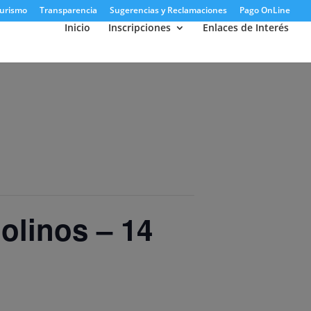
urismo
Transparencia
Sugerencias y Reclamaciones
Pago OnLine
Inicio
Inscripciones
Enlaces de Interés
Molinos – 14