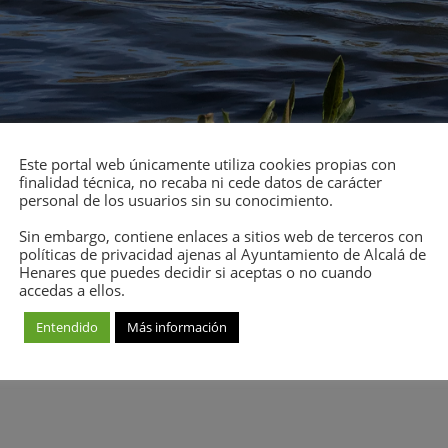
Este portal web únicamente utiliza cookies propias con
finalidad técnica, no recaba ni cede datos de carácter
personal de los usuarios sin su conocimiento.
BLICOS
Sin embargo, contiene enlaces a sitios web de terceros con
políticas de privacidad ajenas al Ayuntamiento de Alcalá de
Henares que puedes decidir si aceptas o no cuando
accedas a ellos.
arcía recorriendo también la del Colegio para remontar e
gico y la relación del río con el territorio a través de 
Entendido
Más información