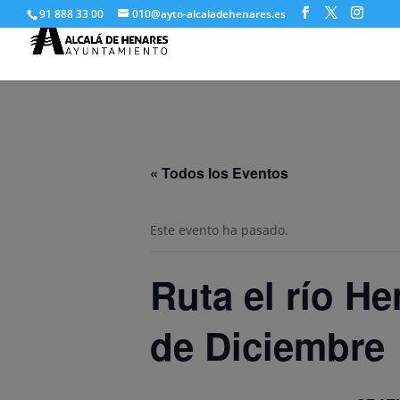
91 888 33 00
010@ayto-alcaladehenares.es
« Todos los Eventos
Este evento ha pasado.
Ruta el río He
de Diciembre