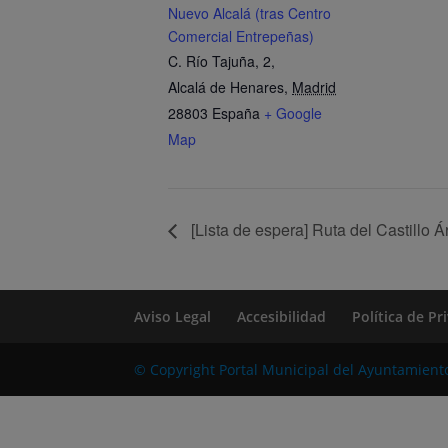
Nuevo Alcalá (tras Centro
Comercial Entrepeñas)
C. Río Tajuña, 2,
Alcalá de Henares
,
Madrid
28803
España
+ Google
Map
[Lista de espera] Ruta del Castillo 
Aviso Legal
Accesibilidad
Política de P
© Copyright Portal Municipal del Ayuntamient