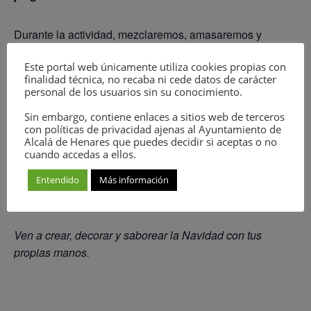
Durante la actividad, mezclaremos, amasaremos y
daremos forma a personajes divertidos: desde
Este portal web únicamente utiliza cookies propias con
hombrecitos bailones de jengibre hasta estrellas, renos y
finalidad técnica, no recaba ni cede datos de carácter
árboles navideños. ¡Y por supuesto, los decoraremos con
personal de los usuarios sin su conocimiento.
glaseado de colores, chispas mágicas y mucha
Sin embargo, contiene enlaces a sitios web de terceros
imaginación!
con políticas de privacidad ajenas al Ayuntamiento de
Alcalá de Henares que puedes decidir si aceptas o no
cuando accedas a ellos.
Será una mañana llena de risas, harina en las mejillas,
olores deliciosos y momentos inolvidables. Si te gusta la
Entendido
Más información
Navidad, la diversión y los dulces… ¡este taller es para ti!
Ven a crear, decorar y saborear la Navidad con tus
propias manos.