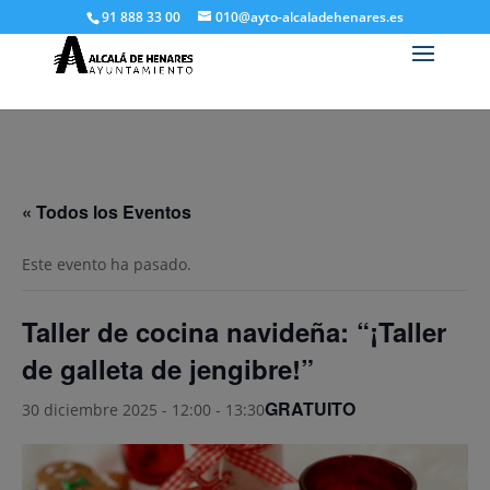
91 888 33 00
010@ayto-alcaladehenares.es
« Todos los Eventos
Este evento ha pasado.
Taller de cocina navideña: “¡Taller
de galleta de jengibre!”
GRATUITO
30 diciembre 2025 - 12:00
-
13:30