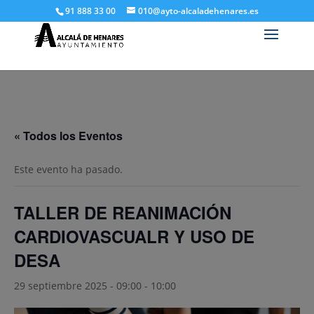
91 888 33 00
010@ayto-alcaladehenares.es
« Todos los Eventos
Este evento ha pasado.
TALLER DE REANIMACIÓN
CARDIOVASCUALR Y USO DE
DESA
29 septiembre 2025 - 09:00
-
10:00