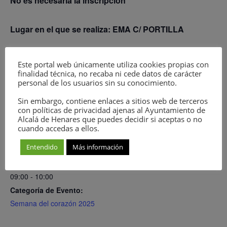
No es necesaria la inscripción
Lugar en el que se realiza: EMA C/ PORTILLA
Este portal web únicamente utiliza cookies propias con
finalidad técnica, no recaba ni cede datos de carácter
Añadir al calendario
personal de los usuarios sin su conocimiento.
Sin embargo, contiene enlaces a sitios web de terceros
con políticas de privacidad ajenas al Ayuntamiento de
DETALLES
ORGANIZADOR
Alcalá de Henares que puedes decidir si aceptas o no
cuando accedas a ellos.
Fecha:
Concejalía de Salud
Entendido
Más información
Ver el sitio web del
29 septiembre 2025
Organizador
Hora:
09:00 - 10:00
Categoría de Evento:
Semana del corazón 2025