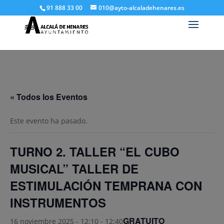
91 888 33 00
010@ayto-alcaladehenares.es
« Todos los Eventos
Este evento ha pasado.
TURNO 2. TALLER “EL CUBO
MUSICAL” TALLER DE
ESTIMULACIÓN TEMPRANA CON
INSTRUMENTOS
GRATUITO
16 noviembre 2025 - 12:10
-
12:40