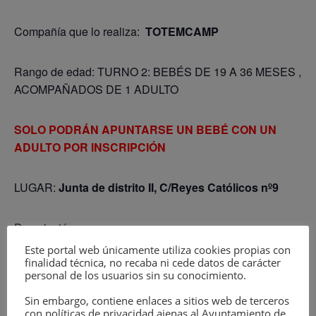
Compañía que lo realiza:
TOTEMCAMP
Rango de edad: TURNO 2: BEBÉS DE 19 A 36 MESES ,
ACOMPAÑADOS DE 1 ADULTO
SOLO PODRÁN APUNTARSE UN BEBÉ CON UN
ADULTO POR INSCRIPCIÓN
LUGAR:
Junta de distrito II, C/Reyes Católicos nº9
Descripción:
Este portal web únicamente utiliza cookies propias con
finalidad técnica, no recaba ni cede datos de carácter
Estimulación temprana a través de instrumentos
personal de los usuarios sin su conocimiento.
musicales, elementos visuales y experimentación libre
Sin embargo, contiene enlaces a sitios web de terceros
con objetos sonoros. La sesión terminará con cuentos
con políticas de privacidad ajenas al Ayuntamiento de