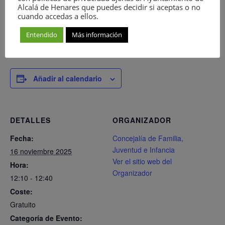
musicales y canciones de regazo.
Alcalá de Henares que puedes decidir si aceptas o no
cuando accedas a ellos.
Entendido
Más información
Añadir al calendario
DETALLES
ORGANIZADOR
Fecha:
Concejalía de Familia,
Juventud e Infancia
16 noviembre 2025
Ver el sitio web del
Hora:
Organizador
12:10 - 12:40
Coste:
Gratuito
Categoría de Evento: