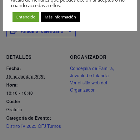
musicales y canciones de regazo.
cuando accedas a ellos.
Entendido
Más información
Añadir al calendario
DETALLES
ORGANIZADOR
Fecha:
Concejalía de Familia,
Juventud e Infancia
15 noviembre 2025
Ver el sitio web del
Hora:
Organizador
18:10 - 18:40
Coste:
Gratuito
Categoría de Evento:
Distrito IV 2025 OFJ Turnos