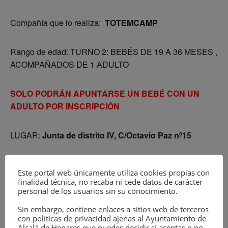
Compañía que lo realiza:
TOTEMCAMP
Rango de edad: TURNO 2: BEBÉS DE 19 A 36 MESES ,
ACOMPAÑADOS DE 1 ADULTO
SOLO PODRÁN APUNTARSE UN BEBÉ CON UN
ADULTO POR INSCRIPCIÓN
LUGAR:
Junta de distrito IV, C/Octavio Paz nº15
Descripción:
Este portal web únicamente utiliza cookies propias con
finalidad técnica, no recaba ni cede datos de carácter
personal de los usuarios sin su conocimiento.
Estimulación temprana a través de instrumentos
musicales, elementos visuales y experimentación libre
Sin embargo, contiene enlaces a sitios web de terceros
con objetos sonoros. La sesión terminará con cuentos
con políticas de privacidad ajenas al Ayuntamiento de
Alcalá de Henares que puedes decidir si aceptas o no