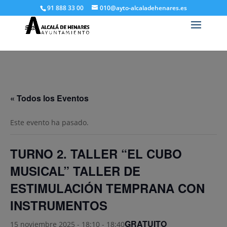
91 888 33 00
010@ayto-alcaladehenares.es
« Todos los Eventos
Este evento ha pasado.
TURNO 2. TALLER “EL CUBO
MUSICAL” TALLER DE
ESTIMULACIÓN TEMPRANA CON
INSTRUMENTOS
GRATUITO
15 noviembre 2025 - 18:10
-
18:40