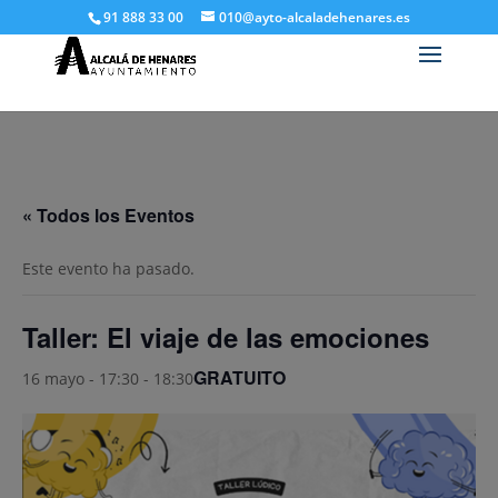
91 888 33 00
010@ayto-alcaladehenares.es
« Todos los Eventos
Este evento ha pasado.
Taller: El viaje de las emociones
GRATUITO
16 mayo - 17:30
-
18:30