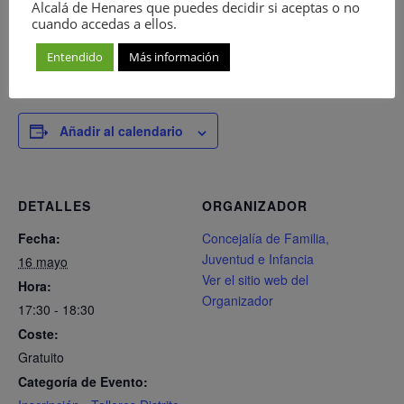
Alcalá de Henares que puedes decidir si aceptas o no
cuando accedas a ellos.
Entendido
Más información
Añadir al calendario
DETALLES
ORGANIZADOR
Fecha:
Concejalía de Familia,
Juventud e Infancia
16 mayo
Ver el sitio web del
Hora:
Organizador
17:30 - 18:30
Coste:
Gratuito
Categoría de Evento: