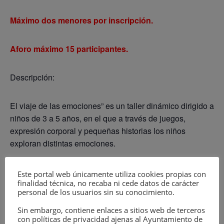
Máximo dos menores por inscripción.
Aforo máximo 15 participantes.
Descripción:
El viaje de las emociones” es un taller dinámico dirigido a
niños de 3 a 5 años, en el que a través de juegos,
expresión corporal y pequeñas historias los niños
exploran distintas emociones.
Durante la actividad, los niños participarán en juegos,
Este portal web únicamente utiliza cookies propias con
finalidad técnica, no recaba ni cede datos de carácter
representaciones y dinámicas en grupo que fomentan: La
personal de los usuarios sin su conocimiento.
expresión emocional La imaginación La empatía La
convivencia Todo ello en un ambiente divertido,
Sin embargo, contiene enlaces a sitios web de terceros
con políticas de privacidad ajenas al Ayuntamiento de
participativo y adaptado a su edad.