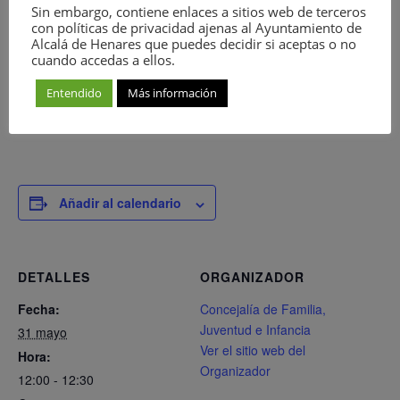
Sin embargo, contiene enlaces a sitios web de terceros
bebés.
con políticas de privacidad ajenas al Ayuntamiento de
Alcalá de Henares que puedes decidir si aceptas o no
cuando accedas a ellos.
Entendido
Más información
Añadir al calendario
DETALLES
ORGANIZADOR
Fecha:
Concejalía de Familia,
Juventud e Infancia
31 mayo
Ver el sitio web del
Hora:
Organizador
12:00 - 12:30