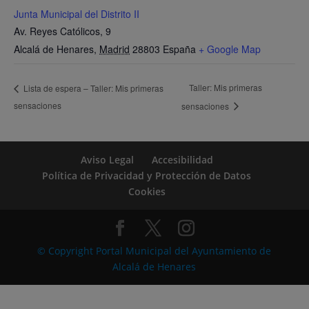
Junta Municipal del Distrito II
Av. Reyes Católicos, 9
Alcalá de Henares
,
Madrid
28803
España
+ Google Map
Taller: Mis primeras
Lista de espera – Taller: Mis primeras
sensaciones
sensaciones
Aviso Legal
Accesibilidad
Política de Privacidad y Protección de Datos
Cookies
© Copyright Portal Municipal del Ayuntamiento de
Alcalá de Henares