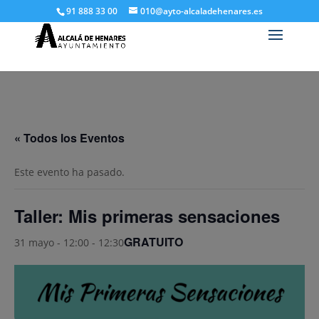
91 888 33 00
010@ayto-alcaladehenares.es
« Todos los Eventos
Este evento ha pasado.
Taller: Mis primeras sensaciones
GRATUITO
31 mayo - 12:00
-
12:30