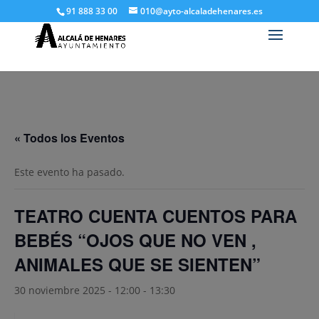
91 888 33 00
010@ayto-alcaladehenares.es
« Todos los Eventos
Este evento ha pasado.
TEATRO CUENTA CUENTOS PARA
BEBÉS “OJOS QUE NO VEN ,
ANIMALES QUE SE SIENTEN”
30 noviembre 2025 - 12:00
-
13:30