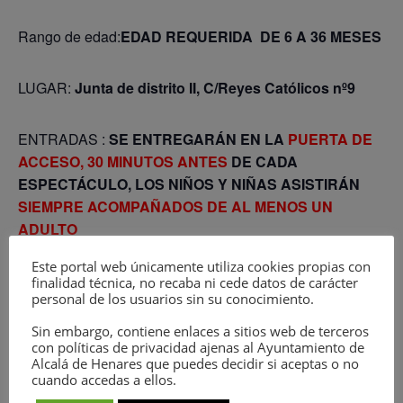
Rango de edad:
EDAD REQUERIDA DE 6 A 36 MESES
LUGAR:
Junta de distrito II, C/Reyes Católicos nº9
ENTRADAS :
SE ENTREGARÁN EN LA
PUERTA DE
ACCESO, 30 MINUTOS ANTES
DE CADA
ESPECTÁCULO, LOS NIÑOS Y NIÑAS ASISTIRÁN
SIEMPRE ACOMPAÑADOS DE AL MENOS UN
ADULTO
Este portal web únicamente utiliza cookies propias con
Descripción:
finalidad técnica, no recaba ni cede datos de carácter
personal de los usuarios sin su conocimiento.
Cuentos para la primera edad, canciones de falda,
Sin embargo, contiene enlaces a sitios web de terceros
con políticas de privacidad ajenas al Ayuntamiento de
rutinas, retahílas, juegos de dedos…
Alcalá de Henares que puedes decidir si aceptas o no
cuando accedas a ellos.