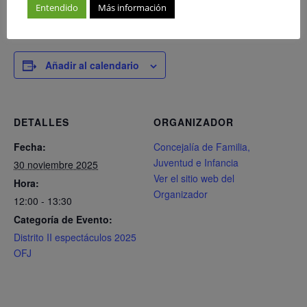
Entendido
Más información
Añadir al calendario
DETALLES
ORGANIZADOR
Fecha:
Concejalía de Familia,
Juventud e Infancia
30 noviembre 2025
Ver el sitio web del
Hora:
Organizador
12:00 - 13:30
Categoría de Evento:
Distrito II espectáculos 2025
OFJ