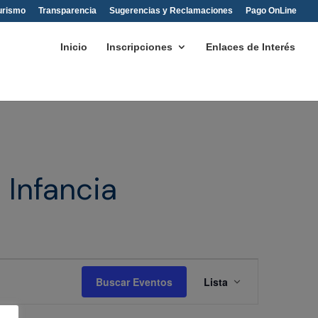
urismo
Transparencia
Sugerencias y Reclamaciones
Pago OnLine
Inicio
Inscripciones
Enlaces de Interés
 Infancia
Navegación
de
Buscar Eventos
Lista
vistas
de