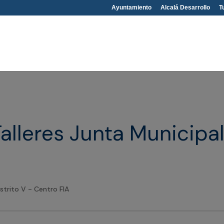
Ayuntamiento
Alcalá Desarrollo
T
alleres Junta Municipal
istrito V - Centro FIA