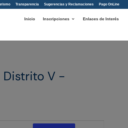
urismo
Transparencia
Sugerencias y Reclamaciones
Pago OnLine
Inicio
Inscripciones
Enlaces de Interés
 Distrito V -
Navegación