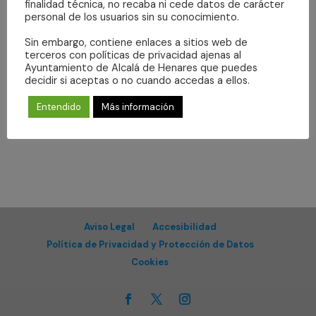
Even
finalidad técnica, no recaba ni cede datos de carácter
vistas
Suscribirse al calendario
personal de los usuarios sin su conocimiento.
de
Sin embargo, contiene enlaces a sitios web de
Eventos
terceros con políticas de privacidad ajenas al
Ayuntamiento de Alcalá de Henares que puedes
decidir si aceptas o no cuando accedas a ellos.
Entendido
Más información
Aviso Legal
Accesibilidad
Política de Privacidad y Protección de Datos
Cookies