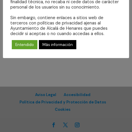
Even
fecha.
finalidad técnica, no recaba ni cede datos de carácter
vistas
personal de los usuarios sin su conocimiento.
de
Sin embargo, contiene enlaces a sitios web de
Eventos
Suscribirse al calendario
terceros con políticas de privacidad ajenas al
Ayuntamiento de Alcalá de Henares que puedes
decidir si aceptas o no cuando accedas a ellos.
Entendido
Más información
Aviso Legal
Accesibilidad
Política de Privacidad y Protección de Datos
Cookies