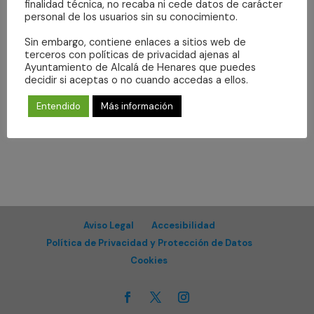
Even
fecha.
finalidad técnica, no recaba ni cede datos de carácter
vistas
personal de los usuarios sin su conocimiento.
de
Sin embargo, contiene enlaces a sitios web de
Eventos
Suscribirse al calendario
terceros con políticas de privacidad ajenas al
Ayuntamiento de Alcalá de Henares que puedes
decidir si aceptas o no cuando accedas a ellos.
Entendido
Más información
Aviso Legal
Accesibilidad
Política de Privacidad y Protección de Datos
Cookies