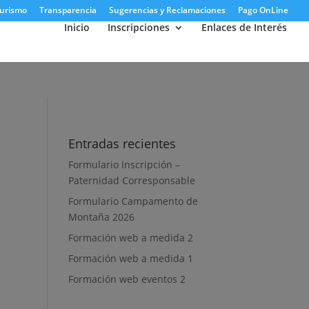
urismo
Transparencia
Sugerencias y Reclamaciones
Pago OnLine
Inicio
Inscripciones
Enlaces de Interés
Entradas recientes
Formulario Inscripción –
Paternidad Corresponsable
Formulario Campamento de
Montaña 2026
Formación web a medida 2
Formación web a medida 1
Formación web eventos 2