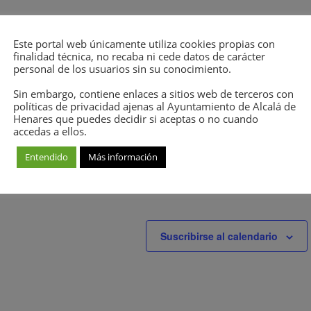
g
s
a
c
Este portal web únicamente utiliza cookies propias con
i
finalidad técnica, no recaba ni cede datos de carácter
personal de los usuarios sin su conocimiento.
ó
 se ha encontrado ningún resultado.
n
A
Sin embargo, contiene enlaces a sitios web de terceros con
d
v
políticas de privacidad ajenas al Ayuntamiento de Alcalá de
e
Henares que puedes decidir si aceptas o no cuando
i
v
accedas a ellos.
s
i
o
Entendido
Más información
s
Eventos
siguientes
t
a
s
d
Suscribirse al calendario
e
E
v
e
n