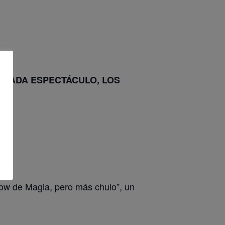
 CADA ESPECTÁCULO, LOS
ow de Magia, pero más chulo”, un