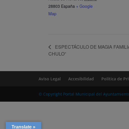
28803
España
+ Google
Map
ESPECTÁCULO DE MAGIA FAMILI
CHULO”
Aviso Legal
Accesibilidad
Política de P
© Copyright Portal Municipal del Ayuntamient
Translate »