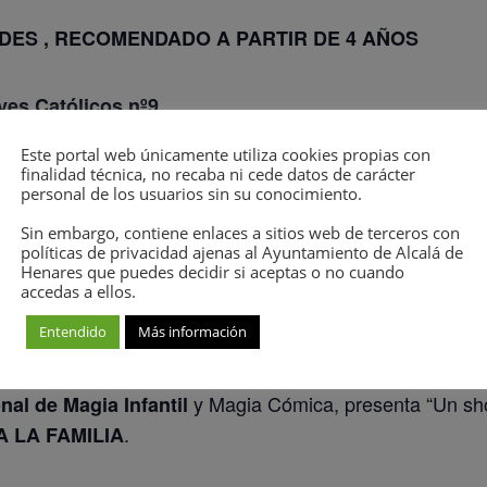
DES , RECOMENDADO A PARTIR DE 4 AÑOS
eyes Católicos nº9
Este portal web únicamente utiliza cookies propias con
EN LA
PUERTA DE ACCESO, 30 MINUTOS ANTES
DE
finalidad técnica, no recaba ni cede datos de carácter
personal de los usuarios sin su conocimiento.
MPRE ACOMPAÑADOS DE AL MENOS UN ADULTO
Sin embargo, contiene enlaces a sitios web de terceros con
políticas de privacidad ajenas al Ayuntamiento de Alcalá de
Henares que puedes decidir si aceptas o no cuando
accedas a ellos.
Entendido
Más información
y Magia Cómica, presenta “Un sh
al de Magia Infantil
.
 LA FAMILIA