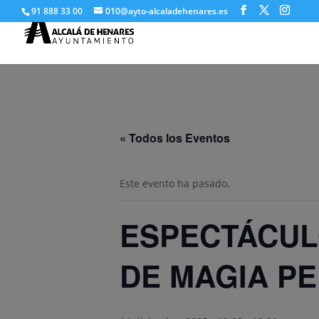
91 888 33 00
010@ayto-alcaladehenares.es
« Todos los Eventos
Este evento ha pasado.
ESPECTÁCUL
DE MAGIA P