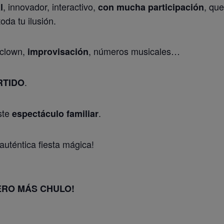
, innovador, interactivo,
, que
l
con mucha participación
oda tu ilusión.
 clown,
, números musicales…
improvisación
.
RTIDO
ste
.
espectáculo familiar
uténtica fiesta mágica!
PERO MÁS CHULO!