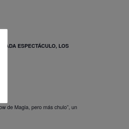
 CADA ESPECTÁCULO, LOS
ow de Magia, pero más chulo”, un