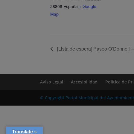
28806
España
+ Google
Map
[Lista de espera] Paseo O’Donnell –
Aviso Legal
Accesibilidad
Política de P
© Copyright Portal Municipal del Ayuntamient
Translate »