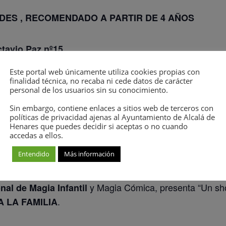
DES , RECOMENDADO A PARTIR DE 4 AÑOS
ctavio Paz nº15
Este portal web únicamente utiliza cookies propias con
EN LA
PUERTA DE ACCESO, 30 MINUTOS ANTES
DE
finalidad técnica, no recaba ni cede datos de carácter
personal de los usuarios sin su conocimiento.
MPRE ACOMPAÑADOS DE AL MENOS UN ADULTO
Sin embargo, contiene enlaces a sitios web de terceros con
políticas de privacidad ajenas al Ayuntamiento de Alcalá de
Henares que puedes decidir si aceptas o no cuando
accedas a ellos.
Entendido
Más información
y Magia Cómica, presenta “Un sh
al de Magia Infantil
.
 LA FAMILIA