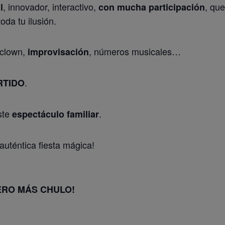
, innovador, interactivo,
, que
l
con mucha participación
oda tu ilusión.
 clown,
, números musicales…
improvisación
.
RTIDO
ste
.
espectáculo familiar
uténtica fiesta mágica!
PERO MÁS CHULO!