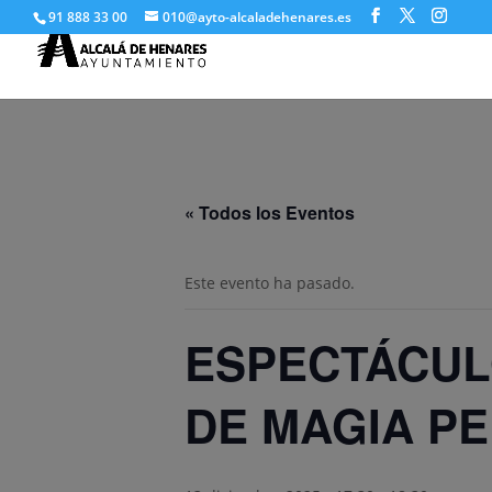
91 888 33 00
010@ayto-alcaladehenares.es
« Todos los Eventos
Este evento ha pasado.
ESPECTÁCUL
DE MAGIA P