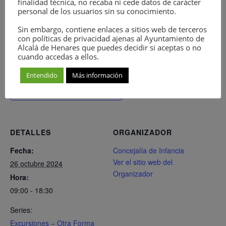
interpretación del parque Natural “Barranco del rio dulce”
finalidad técnica, no recaba ni cede datos de carácter
personal de los usuarios sin su conocimiento.
Valle de Pelegrina.
Sin embargo, contiene enlaces a sitios web de terceros
con políticas de privacidad ajenas al Ayuntamiento de
Alcalá de Henares que puedes decidir si aceptas o no
cuando accedas a ellos.
Entendido
Más información
Añadir al calendario
DETALLES
ORGANIZADOR
Fecha:
Concejalía de Infancia
Ver el sitio web del
26 octubre 2024
Organizador
Hora:
09:00 - 18:30
Series:
Excursiones – Otra Forma