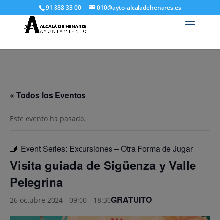
91 888 33 00
010@ayto-alcaladehenares.es
« Todos los Eventos
Este evento ha pasado.
Event Series:
Excursiones – Otra Forma de Jugar
Visita guiada de Sigüenza y Valle
Pelegrina
GRATUITO
26 octubre 2024 - 09:00
-
18:30