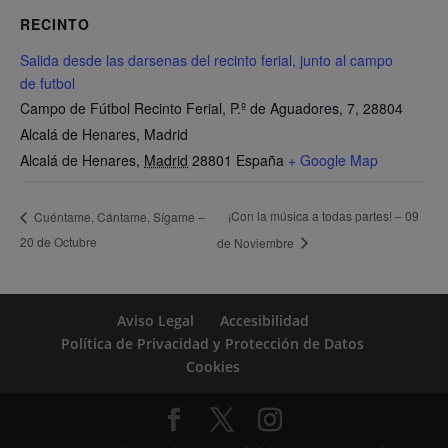
RECINTO
Salida desde las darsenas del recinto ferial, junto al campo
de futbol
Campo de Fútbol Recinto Ferial, P.º de Aguadores, 7, 28804
Alcalá de Henares, Madrid
Alcalá de Henares
,
Madrid
28801
España
+ Google Map
¡Con la música a todas partes! – 09
Cuéntame, Cántame, Sígame –
20 de Octubre
de Noviembre
Aviso Legal
Accesibilidad
Política de Privacidad y Protección de Datos
Cookies