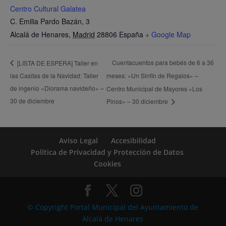
Centro Cultural Galatea
C. Emilia Pardo Bazán, 3
Alcalá de Henares
,
Madrid
28806
España
+ Google Map
Cuentacuentos para bebés de 6 a 36
[LISTA DE ESPERA] Taller en
las Casitas de la Navidad: Taller
meses: «Un Sinfín de Regalos» –
de ingenio «Diorama navideño» –
Centro Municipal de Mayores «Los
30 de diciembre
Pinos» – 30 diciembre
Aviso Legal
Accesibilidad
Política de Privacidad y Protección de Datos
Cookies
© Copyright Portal Municipal del Ayuntamiento de
Alcalá de Henares