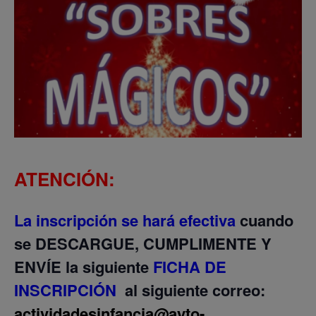
ATENCIÓN:
La inscripción se hará efectiva
cuando
se
DESCARGUE, CUMPLIMENTE Y
ENVÍE
la siguiente
FICHA DE
INSCRIPCIÓN
al siguiente correo:
actividadesinfancia@ayto-