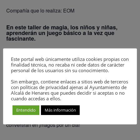
Compañía que lo realiza: EOM
En este taller de magia, los niños y niñas,
aprenderán un juego básico a la vez que
fascinante.
Este juego ha sido elegido para provocar una emoción a
Este portal web únicamente utiliza cookies propias con
los/las participantes y despertarles curiosidad e interés
finalidad técnica, no recaba ni cede datos de carácter
sobre la magia, los niños adoran la magia y sólo hay que
personal de los usuarios sin su conocimiento.
escoger un juego adecuado para despertar su ilusión y
Sin embargo, contiene enlaces a sitios web de terceros
ganas de participar.
con políticas de privacidad ajenas al Ayuntamiento de
Alcalá de Henares que puedes decidir si aceptas o no
cuando accedas a ellos.
En este taller los niños y niñas empezarán observando
un juego de magia para aprender, a continuación, se
Entendido
Más información
enseñarán los pasos del juego y… con este truco, se
convertirán en ¡magos por un día!