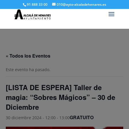
91 888 33 00
010@ayto-alcaladehenares.es
« Todos los Eventos
Este evento ha pasado.
[LISTA DE ESPERA] Taller de
magia: “Sobres Mágicos” – 30 de
Diciembre
GRATUITO
30 diciembre 2024 - 12:00
-
13:00