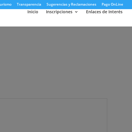
urismo
Transparencia
Sugerencias y Reclamaciones
Pago OnLine
Inicio
Inscripciones
Enlaces de Interés