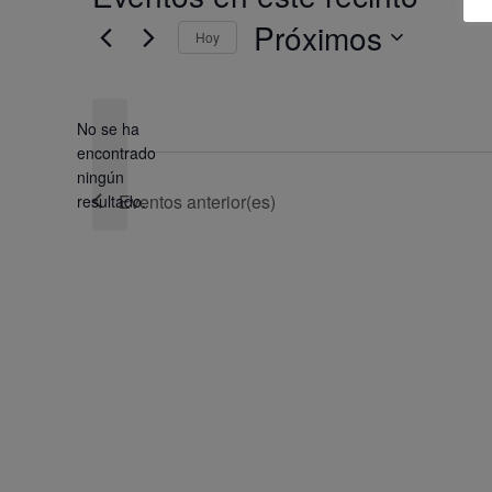
Próximos
Hoy
Selecciona
la
fecha.
No se ha
encontrado
Aviso
ningún
Eventos
anterior(es)
resultado.