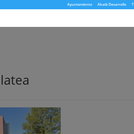
Ayuntamiento
Alcalá Desarrollo
T
latea