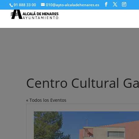
91 888 33 00
010@ayto-alcaladehenares.es
Centro Cultural Ga
« Todos los Eventos