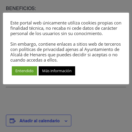
BENEFICIOS:
Este portal web únicamente utiliza cookies propias con
Favorece un mejor sueño y relajación.
finalidad técnica, no recaba ni cede datos de carácter
Mejora la flexibilidad.
personal de los usuarios sin su conocimiento.
Ayuda con la coordinación motora.
Sin embargo, contiene enlaces a sitios web de terceros
Refuerza el vinculo entre el bebé y sus cuidadores.
con políticas de privacidad ajenas al Ayuntamiento de
Promueve la seguridad y confianza del bebé.
Alcalá de Henares que puedes decidir si aceptas o no
cuando accedas a ellos.
Estimula los sentidos.
Entendido
Más información
Añadir al calendario