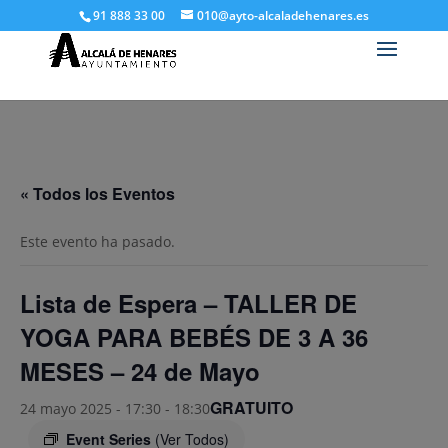
91 888 33 00
010@ayto-alcaladehenares.es
« Todos los Eventos
Este evento ha pasado.
Lista de Espera – TALLER DE
YOGA PARA BEBÉS DE 3 A 36
MESES – 24 de Mayo
GRATUITO
24 mayo 2025 - 17:30
-
18:30
Event Series
(Ver Todos)