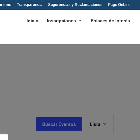
urismo
Transparencia
Sugerencias y Reclamaciones
Pago OnLine
Inicio
Inscripciones
Enlaces de Interés
Navegación
de
Buscar Eventos
Lista
vistas
de