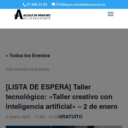
91 888 33 00
010@ayto-alcaladehenares.es
« Todos los Eventos
Este evento ha pasado.
[LISTA DE ESPERA] Taller
tecnológico: «Taller creativo con
inteligencia artificial» – 2 de enero
GRATUITO
2 enero 2025 - 12:00
-
13:30