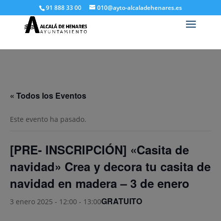
91 888 33 00
010@ayto-alcaladehenares.es
« Todos los Eventos
Este evento ha pasado.
[PRE- INSCRIPCIÓN] «Casita de
navidad» Crea y decora tu casita de
navidad en madera – 3 de enero
GRATUITO
3 enero 2025 - 12:00
-
13:00