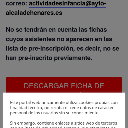
correo:
actividadesinfancia@ayto-
alcaladehenares.es
No se tendrán en cuenta las fichas
cuyos asistentes no aparecen en las
lista de pre-inscripción, es decir, no se
han pre-inscrito previamente.
DESCARGAR FICHA DE
INSCRIPCIÓN
Este portal web únicamente utiliza cookies propias con
finalidad técnica, no recaba ni cede datos de carácter
personal de los usuarios sin su conocimiento.
Sin embargo, contiene enlaces a sitios web de terceros
MÁXIMO DOS MENORES POR PRE –