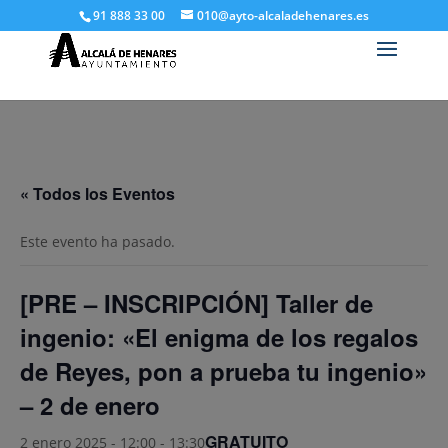
91 888 33 00
010@ayto-alcaladehenares.es
« Todos los Eventos
Este evento ha pasado.
[PRE – INSCRIPCIÓN] Taller de
ingenio: «El enigma de los regalos
de Reyes, pon a prueba tu ingenio»
– 2 de enero
GRATUITO
2 enero 2025 - 12:00
-
13:30