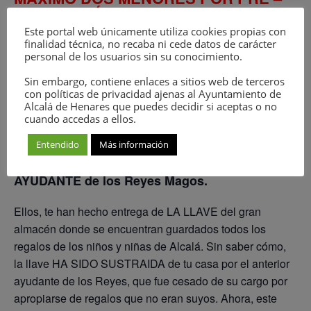
INSCRIPCIÓN
Este portal web únicamente utiliza cookies propias con
Junta de Distrito C/Octavio Paz, 15
finalidad técnica, no recaba ni cede datos de carácter
personal de los usuarios sin su conocimiento.
Alcalá de Henares, Madrid, España
Sin embargo, contiene enlaces a sitios web de terceros
EDAD DE 6 A 12 AÑOS
con políticas de privacidad ajenas al Ayuntamiento de
Alcalá de Henares que puedes decidir si aceptas o no
cuando accedas a ellos.
Compañía que lo realiza: CONCILYANDO
Entendido
Más información
Es víspera de Reyes y has sido nombrad@
AYUDANTE de los Reyes Magos.
Ellos, te han hecho entrega de LA LLAVE del gran
almacén donde se encuentran guardados todos los
regalos de los niños y niñas de Alcalá. Sin saber cómo,
la llave HA SIDO SUSTRAIDA de tu casa por el anterior
ayudante de los Reyes, que fue cesado de su cargo por
apropiarse de regalos que no eran suyos. Ahora, este