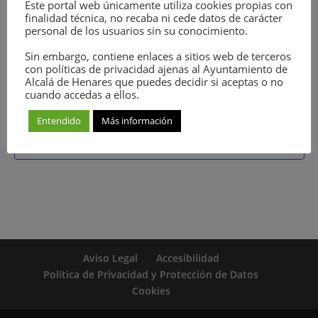
Este portal web únicamente utiliza cookies propias con
No se ha encontrado ningún resultado.
Aviso
finalidad técnica, no recaba ni cede datos de carácter
personal de los usuarios sin su conocimiento.
Próximos
Sin embargo, contiene enlaces a sitios web de terceros
Selecciona
con políticas de privacidad ajenas al Ayuntamiento de
Alcalá de Henares que puedes decidir si aceptas o no
la
cuando accedas a ellos.
Eventos
Hoy
siguiente(s)
Eventos
anterior(es)
fecha.
Entendido
Más información
Suscribirse al calendario
Aviso Legal
Accesibilidad
Política de Privacidad y Protección de Datos
Cookies