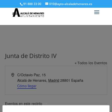
91 888 33 00
010@ayto-alcaladehenares.es
Junta de Distrito IV
« Todos los Eventos
Dirección
C/Octavio Paz, 15
Alcalá de Henares
,
Madrid
28801
España
Cómo llegar
Eventos en este recinto