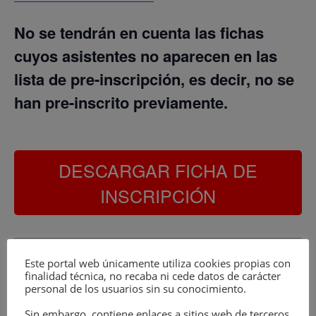
No se tendrán en cuenta las fichas
cuyos asistentes no aparecen en las
lista de pre-inscripción, es decir, no se
han pre-inscrito previamente.
DESCARGAR FICHA DE
INSCRIPCIÓN
Este portal web únicamente utiliza cookies propias con
MÁXIMO DOS MENORES POR PRE –
finalidad técnica, no recaba ni cede datos de carácter
INSCRIPCIÓN
personal de los usuarios sin su conocimiento.
Sin embargo, contiene enlaces a sitios web de terceros