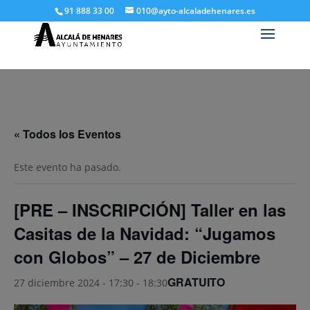
91 888 33 00
010@ayto-alcaladehenares.es
« Todos los Eventos
Este evento ha pasado.
[PRE – INSCRIPCIÓN] Taller en las
Casitas de la Navidad: “Jugamos
con Globos” – 27 de Diciembre
GRATUITO
27 diciembre 2024 - 17:30
-
18:30