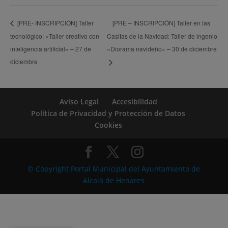
[PRE – INSCRIPCIÓN] Taller en las
[PRE- INSCRIPCIÓN] Taller
tecnológico: «Taller creativo con
Casitas de la Navidad: Taller de ingenio
inteligencia artificial» – 27 de
«Diorama navideño» – 30 de diciembre
diciembre
Aviso Legal
Accesibilidad
Política de Privacidad y Protección de Datos
Cookies
© Copyright Portal Municipal del Ayuntamiento de
Alcalá de Henares