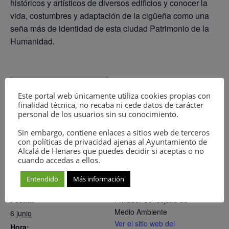
históricos y artísticos de diversos edificios y conocer la
vida, costumbres y adaptación de la cigüeña como una
seña más de identidad de esta ciudad Patrimonio de la
Humanidad.
Lista de Espera
Este portal web únicamente utiliza cookies propias con
finalidad técnica, no recaba ni cede datos de carácter
personal de los usuarios sin su conocimiento.
Sin embargo, contiene enlaces a sitios web de terceros
Añadir al calendario
con políticas de privacidad ajenas al Ayuntamiento de
Alcalá de Henares que puedes decidir si aceptas o no
cuando accedas a ellos.
Entendido
Más información
DETALLES
ORGANIZADOR
Fecha:
Privado: Concejalía de
Medio Ambiente
6 junio
Ver el sitio web del
Hora: