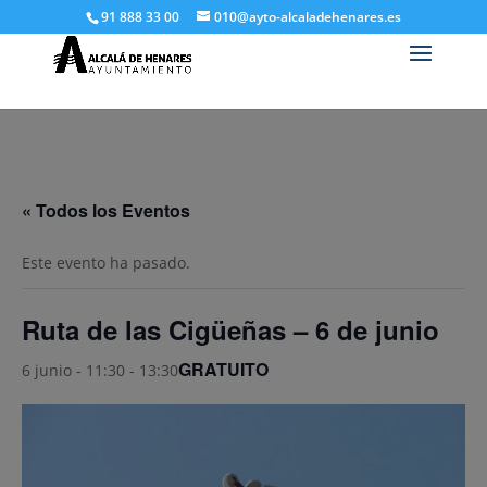
91 888 33 00
010@ayto-alcaladehenares.es
« Todos los Eventos
Este evento ha pasado.
Ruta de las Cigüeñas – 6 de junio
GRATUITO
6 junio - 11:30
-
13:30