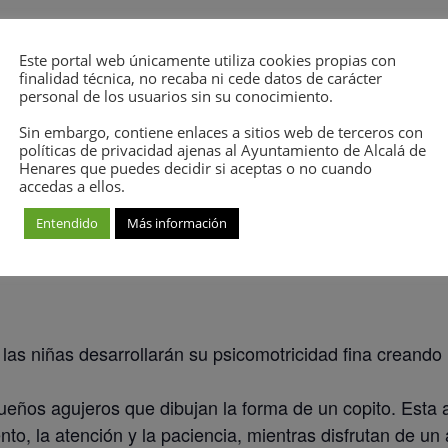
Este portal web únicamente utiliza cookies propias con
finalidad técnica, no recaba ni cede datos de carácter
personal de los usuarios sin su conocimiento.
RIPCIÓN
Sin embargo, contiene enlaces a sitios web de terceros con
políticas de privacidad ajenas al Ayuntamiento de Alcalá de
tal S/N
Henares que puedes decidir si aceptas o no cuando
accedas a ellos.
Entendido
Más información
y las niñas desarrollarán su psicomotricidad fina creand
ños agujeros que dibujan la forma de un copito. Esta a
to, la atención y la paciencia, mientras disfrutan de un