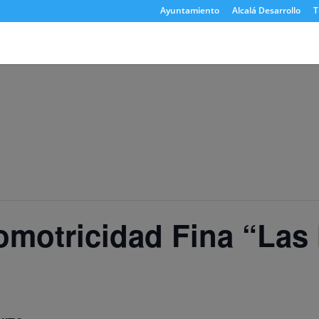
Ayuntamiento
Alcalá Desarrollo
T
comotricidad Fina “Las