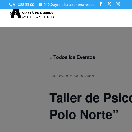
91 888 33 00
010@ayto-alcaladehenares.es
« Todos los Eventos
Este evento ha pasado.
Taller de Psi
Polo Norte”