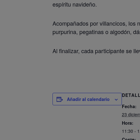
espíritu navideño.
Acompañados por villancicos, los 
purpurina, pegatinas o algodón, d
Al finalizar, cada participante se l
DETAL
Añadir al calendario
Fecha:
23 dicie
Hora:
11:30 - 
Coste: