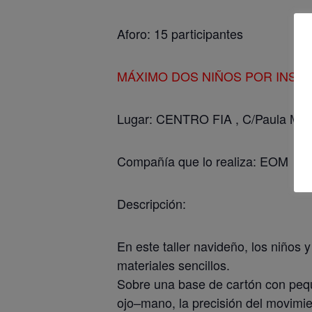
Aforo: 15 participantes
MÁXIMO DOS NIÑOS POR INSC
Lugar: CENTRO FIA , C/Paula Mon
Compañía que lo realiza: EOM
Descripción:
En este taller navideño, los niños 
materiales sencillos.
Sobre una base de cartón con peque
ojo–mano, la precisión del movimien