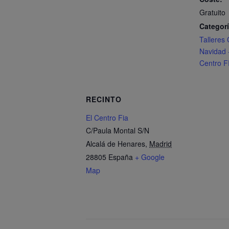
Gratuito
Categorí
Talleres 
Navidad -
Centro F
RECINTO
El Centro Fia
C/Paula Montal S/N
Alcalá de Henares
,
Madrid
28805
España
+ Google
Map