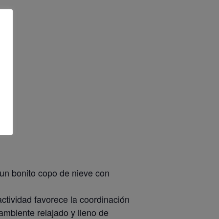
o un bonito copo de nieve con
ctividad favorece la coordinación
 ambiente relajado y lleno de