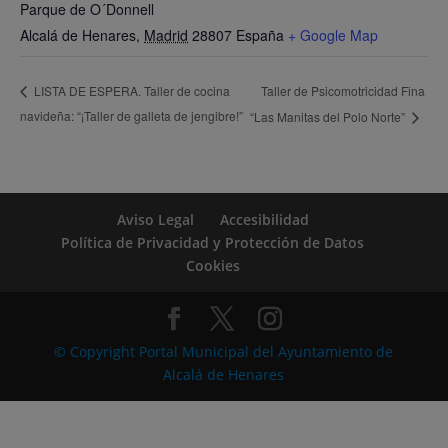
Parque de O´Donnell
Alcalá de Henares
,
Madrid
28807
España
+ Google Map
Taller de Psicomotricidad Fina
LISTA DE ESPERA. Taller de cocina
navideña: “¡Taller de galleta de jengibre!”
“Las Manitas del Polo Norte”
Aviso Legal
Accesibilidad
Política de Privacidad y Protección de Datos
Cookies
© Copyright Portal Municipal del Ayuntamiento de
Alcalá de Henares