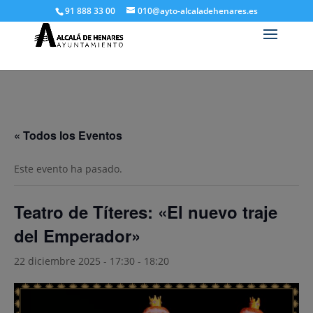
91 888 33 00
010@ayto-alcaladehenares.es
« Todos los Eventos
Este evento ha pasado.
Teatro de Títeres: «El nuevo traje
del Emperador»
22 diciembre 2025 - 17:30
-
18:20