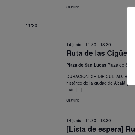
Gratuito
11:30
14 junio - 11:30
-
13:30
Ruta de las Cigüeña
Plaza de San Lucas
Plaza de San 
DURACIÓN: 2H DIFICULTAD: BAJA
histórico de la ciudad de Alcalá gr
más […]
Gratuito
14 junio - 11:30
-
13:30
[Lista de espera] R