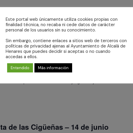
Este portal web únicamente utiliza cookies propias con
finalidad técnica, no recaba ni cede datos de carácter
personal de los usuarios sin su conocimiento.
Sin embargo, contiene enlaces a sitios web de terceros con
políticas de privacidad ajenas al Ayuntamiento de Alcalá de
s – 14 de junio
Henares que puedes decidir si aceptas o no cuando
accedas a ellos.
Lucas, Alcalá de Henares
Entendido
Más información
 EVENTO PARA TODOS LOS PÚBLICOS Ruta por centro
acias a la cual podemos observar nidos y cigüeñas y conocer
uta de las Cigüeñas – 14 de junio