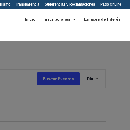
urismo
Transparencia
Sugerencias y Reclamaciones
Pago OnLine
Inicio
Inscripciones
Enlaces de Interés
Navegación
de
Buscar Eventos
Día
vistas
de
Evento